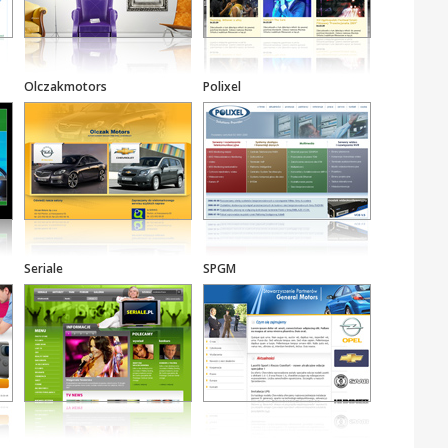
Olczakmotors
Polixel
Seriale
SPGM