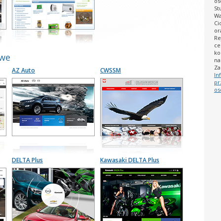
os
St
Wa
Ci
or
Re
ce
ko
owe
na
Za
AZ Auto
CWSSM
In
pr
os
DELTA Plus
Kawasaki DELTA Plus