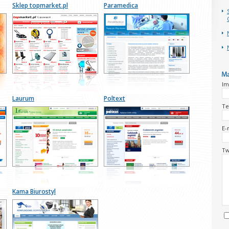
Sklep topmarket.pl
Paramedica
Im
Laurum
Poltext
Te
E-
Tw
Kama Biurostyl