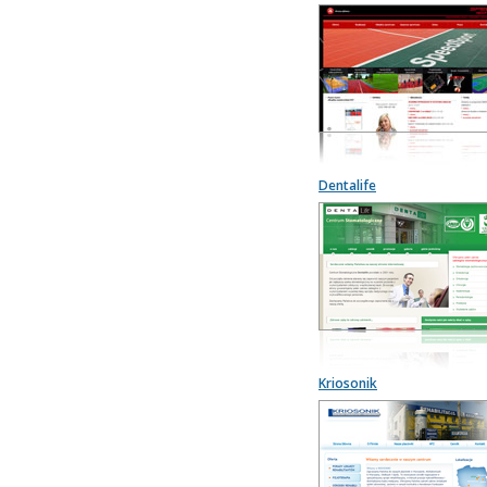
Dentalife
Kriosonik