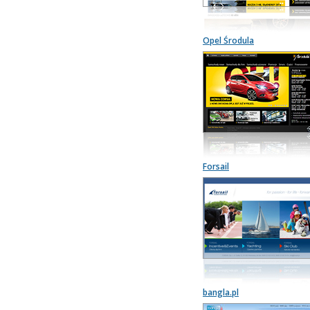
Opel Środula
Forsail
bangla.pl