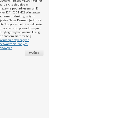
obowych przez VEGA Internet
udio s.c. z siedzibą w
rszawie pod adresem ul. E.
ołka 12/417, 01-402 Warszawa
az inne podmioty, w tym
jestry Nazw Domen, Jednostki
rtyfikujące w celu i w zakresie
niecznym do prawidłowego i
leżytego wykonywania Usług.
poznałem się z treścią
formacji dotyczących
zetwarzania danych
obowych
.