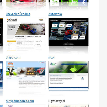
Chevrolet Środula
Autowola
Unipolcom
ifcon
turiyaamazonia.com
l-gwiazdy.pl