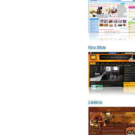
Kino Wisła
Calabria