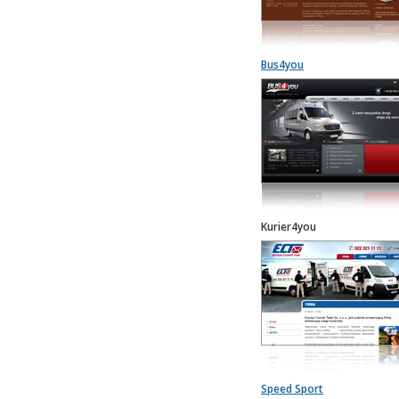
Bus4you
Kurier4you
Speed Sport