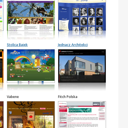
Stolica Bajek
Jednacz Architekci
Vabene
Fitch Polska