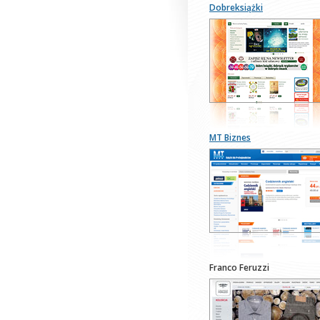
Dobreksiążki
MT Biznes
Franco Feruzzi