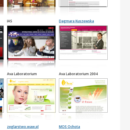
IAS
Dagmara Kuszewska
Ava Laboratorium
Ava Laboratorium 2004
zeglarstwo.waw.pl
MOS Ochota